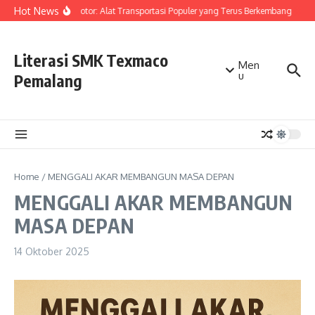
Lewati ke konten
Hot News
Sepeda Motor: Alat Transportasi Populer yang Terus Berkembang
ME
Literasi SMK Texmaco
Men
u
Pemalang
Home
/
MENGGALI AKAR MEMBANGUN MASA DEPAN
MENGGALI AKAR MEMBANGUN
MASA DEPAN
14 Oktober 2025